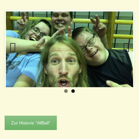
Previo
Next
us
Zur Historie "AllBall"