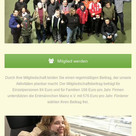
Mitglied werden
Durch Ihre Mitgliedschaft leisten Sie einen regelmäßigen Beitrag, der unsere
Aktivitäten planbar macht. Der Mitgliedschaftsbeitrag beträgt für
Einzelpersonen 84 Euro und für Familien 168 Euro pro Jahr. Firmen
unterstützen die Erdmännchen Mainz e.V. mit 576 Euro pro Jahr. Förderer
wählen Ihren Beitrag frei.